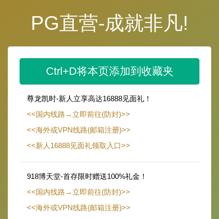
PG直营-成就非凡!
Ctrl+D将本页添加到收藏夹
尊龙凯时-新人立享高达16888见面礼！
<<国内线路→立即前往(防封)>>
<<海外或VPN线路(邮箱注册)>>
<<新人16888见面礼领取入口>>
918博天堂-首存限时赠送100%礼金！
<<国内线路→立即前往(防封)>>
<<海外或VPN线路(邮箱注册)>>